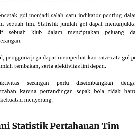
etak gol menjadi salah satu indikator penting dal
an sebuah tim. Statistik jumlah gol dapat menunjukk
ktif sebuah klub dalam menciptakan peluang d
serangan.
ol, pengguna juga dapat memperhatikan rata-rata gol p
mlah tembakan, serta efektivitas lini depan.
ktivitas serangan perlu diseimbangkan deng
tahan karena pertandingan sepak bola tidak han
h kekuatan menyerang.
 Statistik Pertahanan Tim