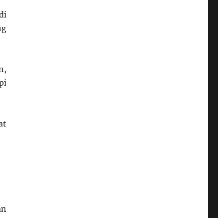
di
ng
n,
pi
at
an