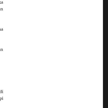
ka
an
na
an
di
pi