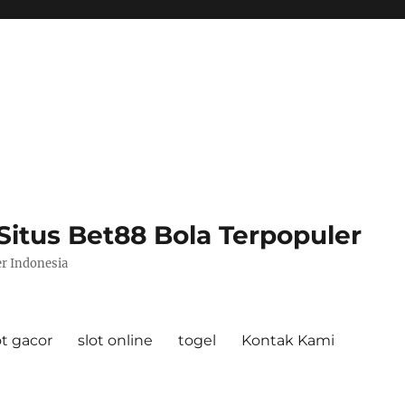
 Situs Bet88 Bola Terpopuler
er Indonesia
ot gacor
slot online
togel
Kontak Kami