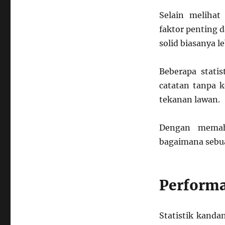
Selain meliha
faktor penting 
solid biasanya l
Beberapa stati
catatan tanpa 
tekanan lawan.
Dengan memaha
bagaimana sebu
Perform
Statistik kanda