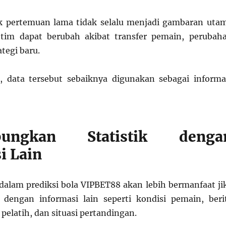
ik pertemuan lama tidak selalu menjadi gambaran uta
 tim dapat berubah akibat transfer pemain, perubah
ategi baru.
, data tersebut sebaiknya digunakan sebagai informa
bungkan Statistik denga
i Lain
k dalam prediksi bola VIPBET88 akan lebih bermanfaat ji
 dengan informasi lain seperti kondisi pemain, beri
i pelatih, dan situasi pertandingan.