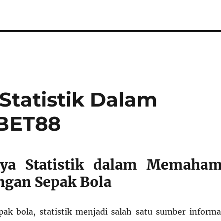
Statistik Dalam
PBET88
nya Statistik dalam Memaham
ngan Sepak Bola
ak bola, statistik menjadi salah satu sumber informa