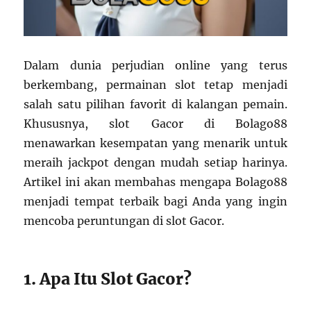
Dalam dunia perjudian online yang terus
berkembang, permainan slot tetap menjadi
salah satu pilihan favorit di kalangan pemain.
Khususnya, slot Gacor di Bolago88
menawarkan kesempatan yang menarik untuk
meraih jackpot dengan mudah setiap harinya.
Artikel ini akan membahas mengapa Bolago88
menjadi tempat terbaik bagi Anda yang ingin
mencoba peruntungan di slot Gacor.
1. Apa Itu Slot Gacor?