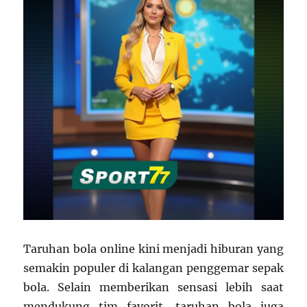
Taruhan bola online kini menjadi hiburan yang
semakin populer di kalangan penggemar sepak
bola. Selain memberikan sensasi lebih saat
mendukung tim favorit, taruhan bola juga