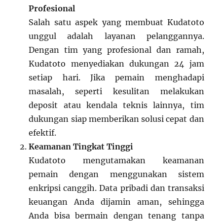
Profesional
Salah satu aspek yang membuat Kudatoto
unggul adalah layanan pelanggannya.
Dengan tim yang profesional dan ramah,
Kudatoto menyediakan dukungan 24 jam
setiap hari. Jika pemain menghadapi
masalah, seperti kesulitan melakukan
deposit atau kendala teknis lainnya, tim
dukungan siap memberikan solusi cepat dan
efektif.
Keamanan Tingkat Tinggi
Kudatoto mengutamakan keamanan
pemain dengan menggunakan sistem
enkripsi canggih. Data pribadi dan transaksi
keuangan Anda dijamin aman, sehingga
Anda bisa bermain dengan tenang tanpa