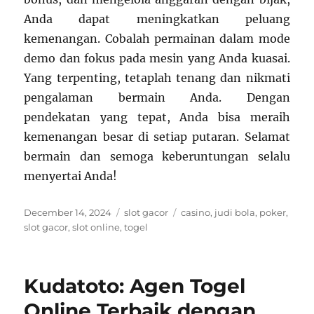
Anda dapat meningkatkan peluang
kemenangan. Cobalah permainan dalam mode
demo dan fokus pada mesin yang Anda kuasai.
Yang terpenting, tetaplah tenang dan nikmati
pengalaman bermain Anda. Dengan
pendekatan yang tepat, Anda bisa meraih
kemenangan besar di setiap putaran. Selamat
bermain dan semoga keberuntungan selalu
menyertai Anda!
Posted
Categories
Tags
December 14, 2024
slot gacor
casino
,
judi bola
,
poker
,
on
slot gacor
,
slot online
,
togel
Kudatoto: Agen Togel
Online Terbaik dengan