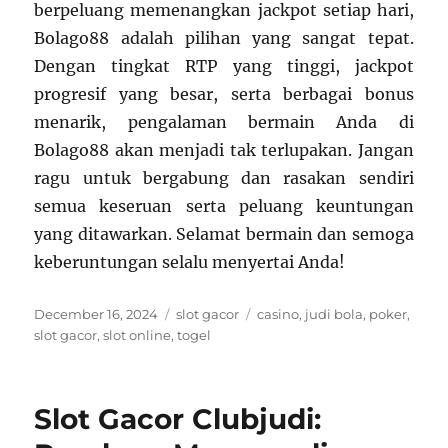
berpeluang memenangkan jackpot setiap hari,
Bolago88 adalah pilihan yang sangat tepat.
Dengan tingkat RTP yang tinggi, jackpot
progresif yang besar, serta berbagai bonus
menarik, pengalaman bermain Anda di
Bolago88 akan menjadi tak terlupakan. Jangan
ragu untuk bergabung dan rasakan sendiri
semua keseruan serta peluang keuntungan
yang ditawarkan. Selamat bermain dan semoga
keberuntungan selalu menyertai Anda!
Posted
Categories
Tags
December 16, 2024
slot gacor
casino
,
judi bola
,
poker
,
on
slot gacor
,
slot online
,
togel
Slot Gacor Clubjudi: