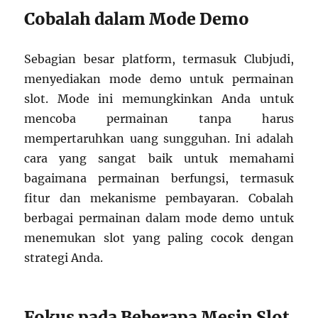
Cobalah dalam Mode Demo
Sebagian besar platform, termasuk Clubjudi,
menyediakan mode demo untuk permainan
slot. Mode ini memungkinkan Anda untuk
mencoba permainan tanpa harus
mempertaruhkan uang sungguhan. Ini adalah
cara yang sangat baik untuk memahami
bagaimana permainan berfungsi, termasuk
fitur dan mekanisme pembayaran. Cobalah
berbagai permainan dalam mode demo untuk
menemukan slot yang paling cocok dengan
strategi Anda.
Fokus pada Beberapa Mesin Slot