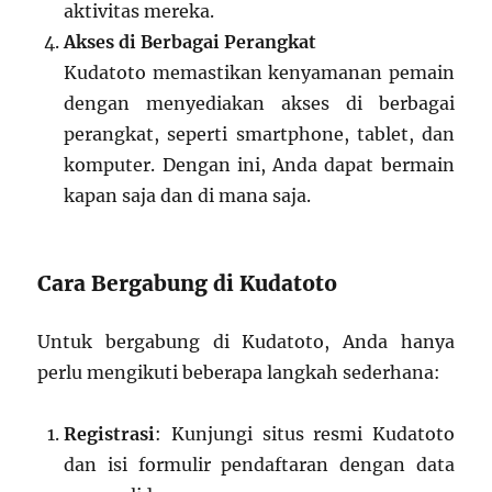
aktivitas mereka.
Akses di Berbagai Perangkat
Kudatoto memastikan kenyamanan pemain
dengan menyediakan akses di berbagai
perangkat, seperti smartphone, tablet, dan
komputer. Dengan ini, Anda dapat bermain
kapan saja dan di mana saja.
Cara Bergabung di Kudatoto
Untuk bergabung di Kudatoto, Anda hanya
perlu mengikuti beberapa langkah sederhana:
Registrasi
: Kunjungi situs resmi Kudatoto
dan isi formulir pendaftaran dengan data