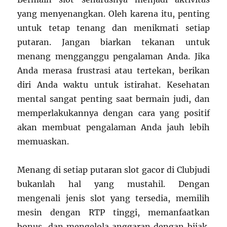
yang menyenangkan. Oleh karena itu, penting
untuk tetap tenang dan menikmati setiap
putaran. Jangan biarkan tekanan untuk
menang mengganggu pengalaman Anda. Jika
Anda merasa frustrasi atau tertekan, berikan
diri Anda waktu untuk istirahat. Kesehatan
mental sangat penting saat bermain judi, dan
memperlakukannya dengan cara yang positif
akan membuat pengalaman Anda jauh lebih
memuaskan.
Menang di setiap putaran slot gacor di Clubjudi
bukanlah hal yang mustahil. Dengan
mengenali jenis slot yang tersedia, memilih
mesin dengan RTP tinggi, memanfaatkan
bonus, dan mengelola anggaran dengan bijak,