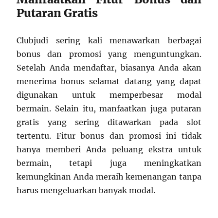
Putaran Gratis
Clubjudi sering kali menawarkan berbagai
bonus dan promosi yang menguntungkan.
Setelah Anda mendaftar, biasanya Anda akan
menerima bonus selamat datang yang dapat
digunakan untuk memperbesar modal
bermain. Selain itu, manfaatkan juga putaran
gratis yang sering ditawarkan pada slot
tertentu. Fitur bonus dan promosi ini tidak
hanya memberi Anda peluang ekstra untuk
bermain, tetapi juga meningkatkan
kemungkinan Anda meraih kemenangan tanpa
harus mengeluarkan banyak modal.