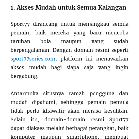
1. Akses Mudah untuk Semua Kalangan
Sport77 dirancang untuk menjangkau semua
pemain, baik mereka yang baru mencoba
taruhan bola maupun yang sudah
berpengalaman. Dengan domain resmi seperti
sport77series.com
, platform ini menawarkan
akses mudah bagi siapa saja yang ingin
bergabung.
Antarmuka situsnya ramah pengguna dan
mudah dipahami, sehingga pemain pemula
tidak perlu khawatir akan merasa kesulitan.
Selain itu, domain-domain resmi Sport77
dapat diakses melalui berbagai perangkat, baik
komputer maupun smartphone, membuat