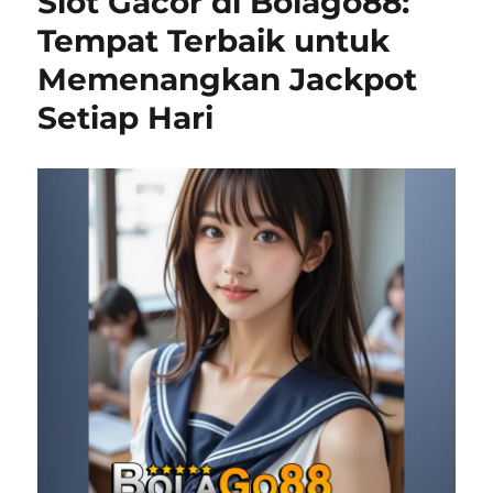
Slot Gacor di Bolago88:
Tempat Terbaik untuk
Memenangkan Jackpot
Setiap Hari