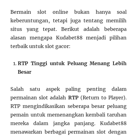
Bermain slot online bukan hanya soal
keberuntungan, tetapi juga tentang memilih
situs yang tepat. Berikut adalah beberapa
alasan mengapa Kudabet88 menjadi pilihan
terbaik untuk slot gacor:
RTP Tinggi untuk Peluang Menang Lebih
Besar
Salah satu aspek paling penting dalam
permainan slot adalah
RTP
(Return to Player).
RTP mengindikasikan seberapa besar peluang
pemain untuk memenangkan kembali taruhan
mereka dalam jangka panjang. Kudabet88
menawarkan berbagai permainan slot dengan