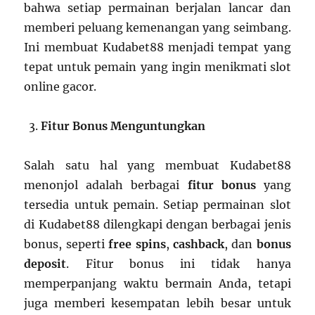
bahwa setiap permainan berjalan lancar dan
memberi peluang kemenangan yang seimbang.
Ini membuat Kudabet88 menjadi tempat yang
tepat untuk pemain yang ingin menikmati slot
online gacor.
Fitur Bonus Menguntungkan
Salah satu hal yang membuat Kudabet88
menonjol adalah berbagai
fitur bonus
yang
tersedia untuk pemain. Setiap permainan slot
di Kudabet88 dilengkapi dengan berbagai jenis
bonus, seperti
free spins
,
cashback
, dan
bonus
deposit
. Fitur bonus ini tidak hanya
memperpanjang waktu bermain Anda, tetapi
juga memberi kesempatan lebih besar untuk