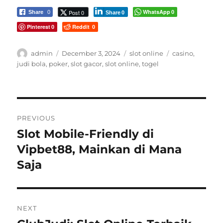
WhatsApp
Post 0
Share
0
0
Share
0
Pinterest
Reddit
0
0
Author
Posted
Categories
Tags
admin
December 3, 2024
slot online
casino
,
on
judi bola
,
poker
,
slot gacor
,
slot online
,
togel
Post
PREVIOUS
navigation
Slot Mobile-Friendly di
Previous
post:
Vipbet88, Mainkan di Mana
Saja
NEXT