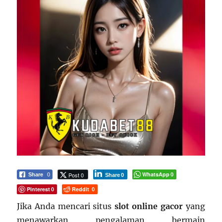
WhatsApp
Post 0
Share
0
0
Share
0
Pinterest
Reddit
0
0
Jika Anda mencari situs
slot online gacor
yang
menawarkan pengalaman bermain