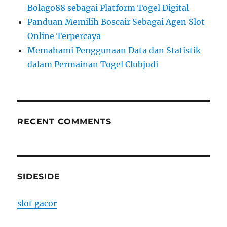
Bolago88 sebagai Platform Togel Digital
Panduan Memilih Boscair Sebagai Agen Slot
Online Terpercaya
Memahami Penggunaan Data dan Statistik
dalam Permainan Togel Clubjudi
RECENT COMMENTS
SIDESIDE
slot gacor