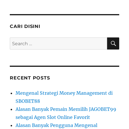
CARI DISINI
SE
Search
for:
RECENT POSTS
Mengenal Strategi Money Management di
SBOBET88
Alasan Banyak Pemain Memilih JAGOBET99
sebagai Agen Slot Online Favorit
Alasan Banyak Pengguna Mengenal