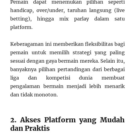
Pemain dapat menemukan pilihan seperti
handicap, over/under, taruhan langsung (live
betting), hingga mix parlay dalam satu
platform.
Keberagaman ini memberikan fleksibilitas bagi
pemain untuk memilih strategi yang paling
sesuai dengan gaya bermain mereka. Selain itu,
banyaknya pilihan pertandingan dari berbagai
liga dan kompetisi dunia membuat
pengalaman bermain menjadi lebih menarik
dan tidak monoton.
2. Akses Platform yang Mudah
dan Praktis