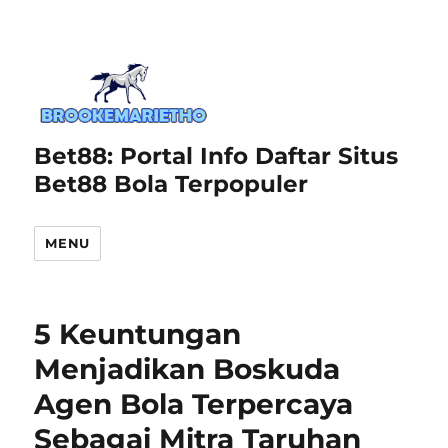
Bet88: Portal Info Daftar Situs
Bet88 Bola Terpopuler
MENU
5 Keuntungan
Menjadikan Boskuda
Agen Bola Terpercaya
Sebagai Mitra Taruhan