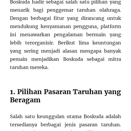
Boskuda hadir sebagai salah satu pilihan yang
menarik bagi penggemar taruhan olahraga.
Dengan berbagai fitur yang dirancang untuk
mendukung kenyamanan pengguna, platform
ini menawarkan pengalaman bermain yang
lebih terorganisir. Berikut lima keuntungan
yang sering menjadi alasan mengapa banyak
pemain menjadikan Boskuda sebagai mitra
taruhan mereka.
1. Pilihan Pasaran Taruhan yang
Beragam
Salah satu keunggulan utama Boskuda adalah
tersedianya berbagai jenis pasaran taruhan.