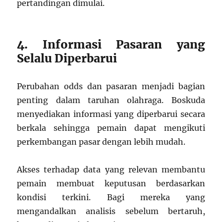
pertandingan dimulai.
4. Informasi Pasaran yang
Selalu Diperbarui
Perubahan odds dan pasaran menjadi bagian
penting dalam taruhan olahraga. Boskuda
menyediakan informasi yang diperbarui secara
berkala sehingga pemain dapat mengikuti
perkembangan pasar dengan lebih mudah.
Akses terhadap data yang relevan membantu
pemain membuat keputusan berdasarkan
kondisi terkini. Bagi mereka yang
mengandalkan analisis sebelum bertaruh,