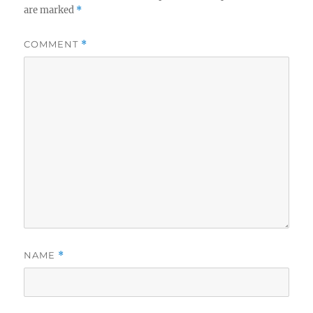
are marked
*
COMMENT
*
NAME
*