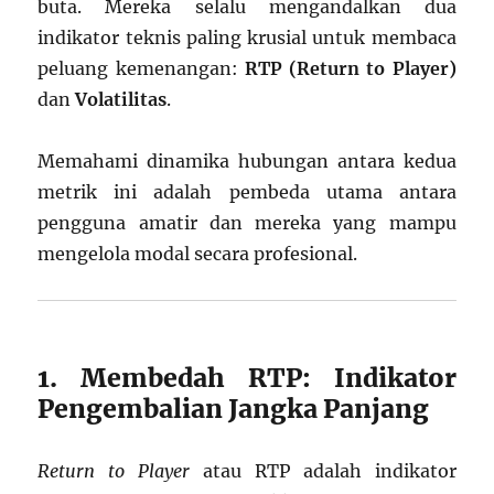
buta. Mereka selalu mengandalkan dua
indikator teknis paling krusial untuk membaca
peluang kemenangan:
RTP (Return to Player)
dan
Volatilitas
.
Memahami dinamika hubungan antara kedua
metrik ini adalah pembeda utama antara
pengguna amatir dan mereka yang mampu
mengelola modal secara profesional.
1. Membedah RTP: Indikator
Pengembalian Jangka Panjang
Return to Player
atau RTP adalah indikator