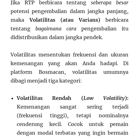
Jika RTP berbicara tentang
seberapa besar
potensi pengembalian dalam jangka panjang,
maka
Volatilitas (atau Varians)
berbicara
tentang
bagaimana cara
pengembalian itu
didistribusikan dalam jangka pendek.
Volatilitas menentukan frekuensi dan ukuran
kemenangan yang akan Anda hadapi. Di
platform Bosmacan, volatilitas umumnya
dibagi menjadi tiga kategori:
Volatilitas Rendah (
Low Volatility
):
Kemenangan sangat sering terjadi
(frekuensi tinggi), tetapi nominalnya
cenderung kecil. Cocok untuk pemain
dengan modal terbatas yang ingin bermain