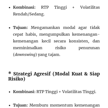
Kombinasi:
RTP Tinggi + Volatilitas
Rendah/Sedang.
Tujuan:
Mengamankan modal agar tidak
cepat habis, mengumpulkan kemenangan-
kemenangan kecil secara konsisten, dan
meminimalkan risiko penurunan
(
downswing
) yang tajam.
* Strategi Agresif (Modal Kuat & Siap
Risiko)
Kombinasi:
RTP Tinggi + Volatilitas Tinggi.
Tujuan:
Memburu momentum kemenangan