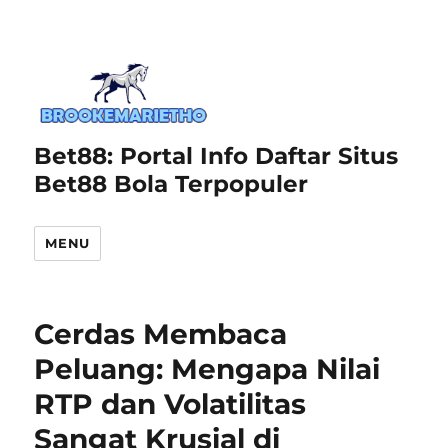
Bet88: Portal Info Daftar Situs
Bet88 Bola Terpopuler
MENU
Cerdas Membaca
Peluang: Mengapa Nilai
RTP dan Volatilitas
Sangat Krusial di