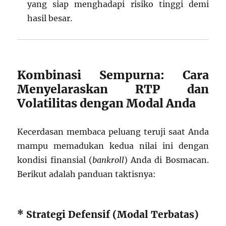
yang siap menghadapi risiko tinggi demi
hasil besar.
Kombinasi Sempurna: Cara
Menyelaraskan RTP dan
Volatilitas dengan Modal Anda
Kecerdasan membaca peluang teruji saat Anda
mampu memadukan kedua nilai ini dengan
kondisi finansial (
bankroll
) Anda di Bosmacan.
Berikut adalah panduan taktisnya:
* Strategi Defensif (Modal Terbatas)