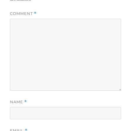
COMMENT
*
NAME
*
EMAIL
*