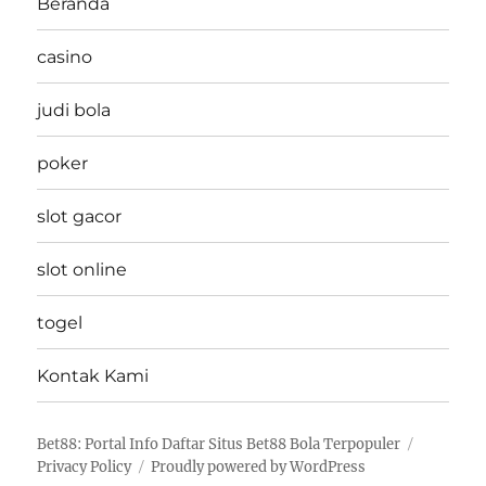
Beranda
casino
judi bola
poker
slot gacor
slot online
togel
Kontak Kami
Bet88: Portal Info Daftar Situs Bet88 Bola Terpopuler
Privacy Policy
Proudly powered by WordPress