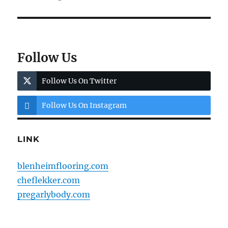
Follow Us
Follow Us On Twitter
Follow Us On Instagram
LINK
blenheimflooring.com
cheflekker.com
pregarlybody.com