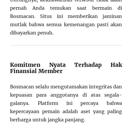
pernah Anda temukan saat bermain di
Bosmacan. Situs ini memberikan jaminan
mutlak bahwa semua kemenangan pasti akan
dibayarkan penuh.
Komitmen Nyata Terhadap Hak
Finansial Member
Bosmacan selalu mengutamakan integritas dan
kepuasan para anggotanya di atas segala-
galanya. Platform ini percaya bahwa
kepercayaan pemain adalah aset yang paling
berharga untuk jangka panjang.