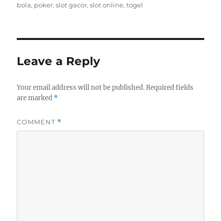
on
bola
,
poker
,
slot gacor
,
slot online
,
togel
Leave a Reply
Your email address will not be published.
Required fields
are marked
*
COMMENT
*