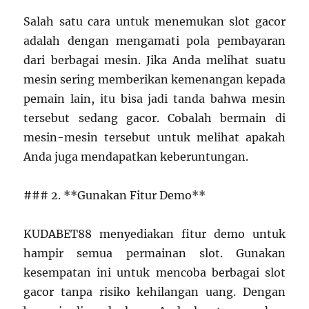
Salah satu cara untuk menemukan slot gacor
adalah dengan mengamati pola pembayaran
dari berbagai mesin. Jika Anda melihat suatu
mesin sering memberikan kemenangan kepada
pemain lain, itu bisa jadi tanda bahwa mesin
tersebut sedang gacor. Cobalah bermain di
mesin-mesin tersebut untuk melihat apakah
Anda juga mendapatkan keberuntungan.
### 2. **Gunakan Fitur Demo**
KUDABET88 menyediakan fitur demo untuk
hampir semua permainan slot. Gunakan
kesempatan ini untuk mencoba berbagai slot
gacor tanpa risiko kehilangan uang. Dengan