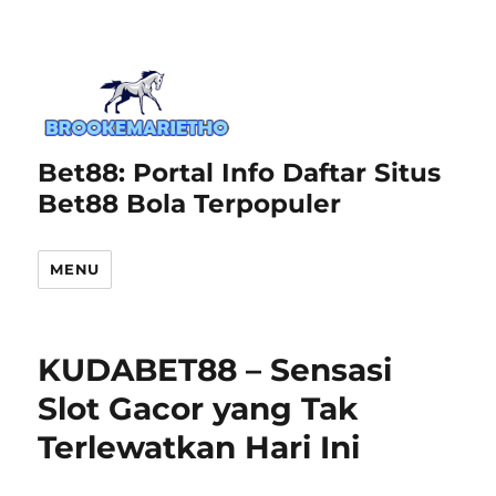
Bet88: Portal Info Daftar Situs
Bet88 Bola Terpopuler
MENU
KUDABET88 – Sensasi
Slot Gacor yang Tak
Terlewatkan Hari Ini