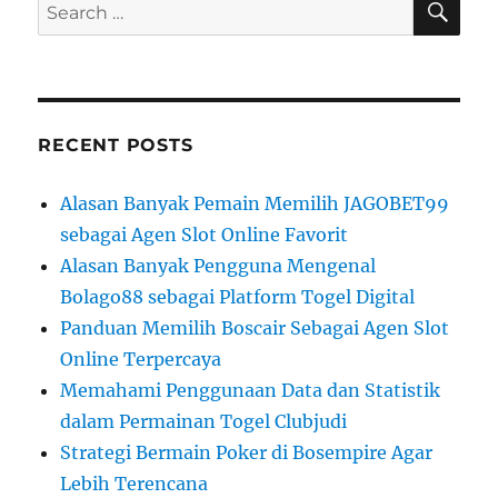
Search
for:
RECENT POSTS
Alasan Banyak Pemain Memilih JAGOBET99
sebagai Agen Slot Online Favorit
Alasan Banyak Pengguna Mengenal
Bolago88 sebagai Platform Togel Digital
Panduan Memilih Boscair Sebagai Agen Slot
Online Terpercaya
Memahami Penggunaan Data dan Statistik
dalam Permainan Togel Clubjudi
Strategi Bermain Poker di Bosempire Agar
Lebih Terencana