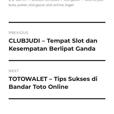
on
bola
,
poker
,
slot gacor
,
slot online
,
togel
Post
PREVIOUS
navigation
CLUBJUDI – Tempat Slot dan
Previous
post:
Kesempatan Berlipat Ganda
NEXT
TOTOWALET – Tips Sukses di
Next
post:
Bandar Toto Online