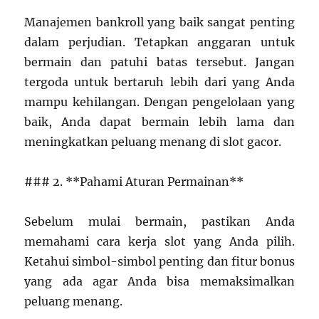
Manajemen bankroll yang baik sangat penting
dalam perjudian. Tetapkan anggaran untuk
bermain dan patuhi batas tersebut. Jangan
tergoda untuk bertaruh lebih dari yang Anda
mampu kehilangan. Dengan pengelolaan yang
baik, Anda dapat bermain lebih lama dan
meningkatkan peluang menang di slot gacor.
### 2. **Pahami Aturan Permainan**
Sebelum mulai bermain, pastikan Anda
memahami cara kerja slot yang Anda pilih.
Ketahui simbol-simbol penting dan fitur bonus
yang ada agar Anda bisa memaksimalkan
peluang menang.