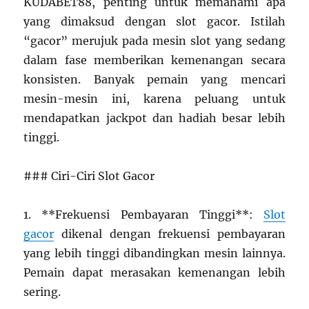
KUDABET88, penting untuk memahami apa
yang dimaksud dengan slot gacor. Istilah
“gacor” merujuk pada mesin slot yang sedang
dalam fase memberikan kemenangan secara
konsisten. Banyak pemain yang mencari
mesin-mesin ini, karena peluang untuk
mendapatkan jackpot dan hadiah besar lebih
tinggi.
### Ciri-Ciri Slot Gacor
1. **Frekuensi Pembayaran Tinggi**:
Slot
gacor
dikenal dengan frekuensi pembayaran
yang lebih tinggi dibandingkan mesin lainnya.
Pemain dapat merasakan kemenangan lebih
sering.