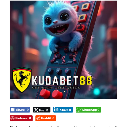
WhatsApp
Post 0
Share
0
0
Share
0
Pinterest
Reddit
0
0