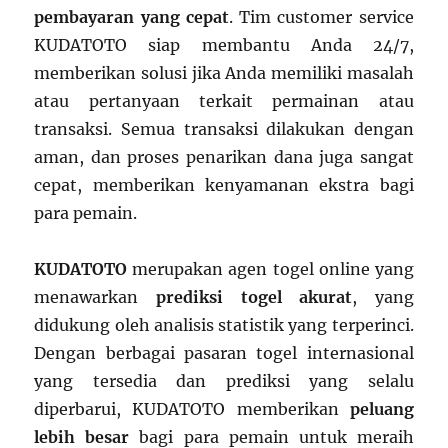
pembayaran yang cepat
. Tim customer service
KUDATOTO siap membantu Anda 24/7,
memberikan solusi jika Anda memiliki masalah
atau pertanyaan terkait permainan atau
transaksi. Semua transaksi dilakukan dengan
aman, dan proses penarikan dana juga sangat
cepat, memberikan kenyamanan ekstra bagi
para pemain.
KUDATOTO
merupakan agen togel online yang
menawarkan
prediksi togel akurat
, yang
didukung oleh analisis statistik yang terperinci.
Dengan berbagai pasaran togel internasional
yang tersedia dan prediksi yang selalu
diperbarui, KUDATOTO memberikan
peluang
lebih besar
bagi para pemain untuk meraih