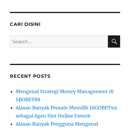
CARI DISINI
SE
Search
for:
RECENT POSTS
Mengenal Strategi Money Management di
SBOBET88
Alasan Banyak Pemain Memilih JAGOBET99
sebagai Agen Slot Online Favorit
Alasan Banyak Pengguna Mengenal