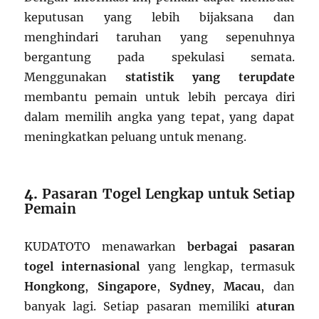
keputusan yang lebih bijaksana dan
menghindari taruhan yang sepenuhnya
bergantung pada spekulasi semata.
Menggunakan
statistik yang terupdate
membantu pemain untuk lebih percaya diri
dalam memilih angka yang tepat, yang dapat
meningkatkan peluang untuk menang.
4.
Pasaran Togel Lengkap untuk Setiap
Pemain
KUDATOTO menawarkan
berbagai pasaran
togel internasional
yang lengkap, termasuk
Hongkong
,
Singapore
,
Sydney
,
Macau
, dan
banyak lagi. Setiap pasaran memiliki
aturan