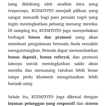
yang didukung oleh analisis data yang
terpercaya, KUDATOTO menjadi pilihan yang
sangat menarik bagi para pemain togel yang
ingin meningkatkan peluang menang mereka.
Di samping itu, KUDATOTO juga menyediakan
berbagai
bonus dan promosi
yang akan
membuat pengalaman bermain Anda semakin
menguntungkan. Pemain dapat memanfaatkan
bonus deposit
,
bonus referral
, dan promosi
lainnya untuk meningkatkan saldo akun
mereka dan memasang taruhan lebih besar
tanpa perlu khawatir mengeluarkan lebih
banyak uang.
Selain itu, KUDATOTO juga dikenal dengan
layanan pelanggan yang responsif
dan
sistem