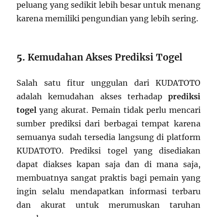
peluang yang sedikit lebih besar untuk menang
karena memiliki pengundian yang lebih sering.
5.
Kemudahan Akses Prediksi Togel
Salah satu fitur unggulan dari KUDATOTO
adalah kemudahan akses terhadap
prediksi
togel
yang akurat. Pemain tidak perlu mencari
sumber prediksi dari berbagai tempat karena
semuanya sudah tersedia langsung di platform
KUDATOTO. Prediksi togel yang disediakan
dapat diakses kapan saja dan di mana saja,
membuatnya sangat praktis bagi pemain yang
ingin selalu mendapatkan informasi terbaru
dan akurat untuk merumuskan taruhan