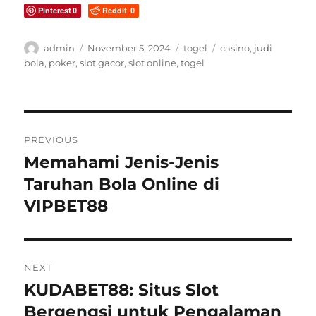
Pinterest
Reddit
0
0
Author
Posted
Categories
Tags
admin
November 5, 2024
togel
casino
,
judi
on
bola
,
poker
,
slot gacor
,
slot online
,
togel
Post
PREVIOUS
navigation
Memahami Jenis-Jenis
Previous
post:
Taruhan Bola Online di
VIPBET88
NEXT
KUDABET88: Situs Slot
Next
post:
Bergengsi untuk Pengalaman