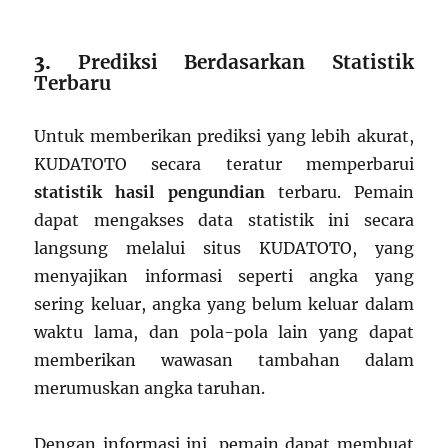
3.
Prediksi Berdasarkan Statistik
Terbaru
Untuk memberikan prediksi yang lebih akurat,
KUDATOTO secara teratur memperbarui
statistik hasil pengundian
terbaru. Pemain
dapat mengakses data statistik ini secara
langsung melalui situs KUDATOTO, yang
menyajikan informasi seperti angka yang
sering keluar, angka yang belum keluar dalam
waktu lama, dan pola-pola lain yang dapat
memberikan wawasan tambahan dalam
merumuskan angka taruhan.
Dengan informasi ini, pemain dapat membuat