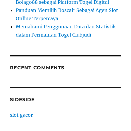
Bolago88 sebagai Platform Togel Digital
Panduan Memilih Boscair Sebagai Agen Slot
Online Terpercaya
Memahami Penggunaan Data dan Statistik
dalam Permainan Togel Clubjudi
RECENT COMMENTS
SIDESIDE
slot gacor