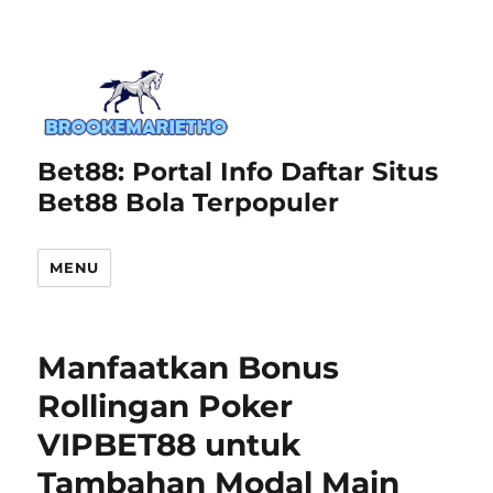
Bet88: Portal Info Daftar Situs
Bet88 Bola Terpopuler
MENU
Manfaatkan Bonus
Rollingan Poker
VIPBET88 untuk
Tambahan Modal Main