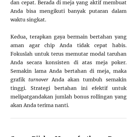
dan cepat. Berada di meja yang aktif membuat
Anda bisa mengikuti banyak putaran dalam
waktu singkat.
Kedua, terapkan gaya bermain bertahan yang
aman agar chip Anda tidak cepat habis.
Fokuslah untuk terus memutar modal taruhan
Anda secara konsisten di atas meja poker.
Semakin lama Anda bertahan di meja, maka
grafik
turnover
Anda akan tumbuh semakin
tinggi. Strategi bertahan ini efektif untuk
melipatgandakan jumlah bonus rollingan yang
akan Anda terima nanti.