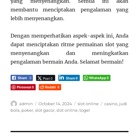
yang menyenangkan. Semua ini akan
membantu menciptakan pengalaman yang
lebih menyenangkan.
Dengan memperhatikan aspek-aspek ini, Anda
dapat menciptakan ritme permainan slot yang
menyenangkan dan meningkatkan
pengalaman bermain Anda. Selamat bermain!
WhatsApp
Post 0
Share
0
0
Share
0
Pinterest
Reddit
0
0
Author
Posted
Categories
Tags
admin
October 14, 2024
slot online
casino
,
judi
on
bola
,
poker
,
slot gacor
,
slot online
,
togel
Post