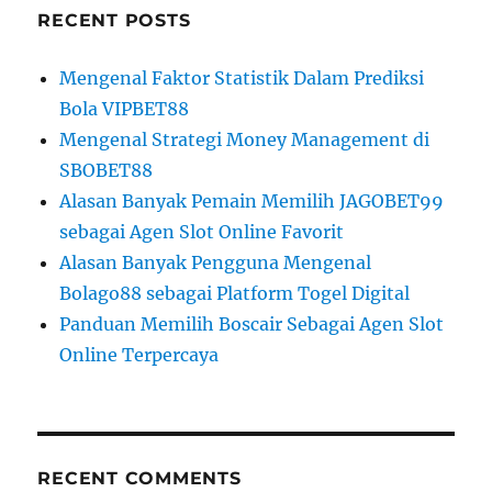
RECENT POSTS
Mengenal Faktor Statistik Dalam Prediksi
Bola VIPBET88
Mengenal Strategi Money Management di
SBOBET88
Alasan Banyak Pemain Memilih JAGOBET99
sebagai Agen Slot Online Favorit
Alasan Banyak Pengguna Mengenal
Bolago88 sebagai Platform Togel Digital
Panduan Memilih Boscair Sebagai Agen Slot
Online Terpercaya
RECENT COMMENTS