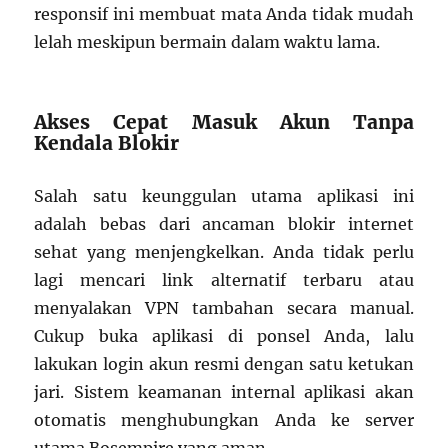
responsif ini membuat mata Anda tidak mudah
lelah meskipun bermain dalam waktu lama.
Akses Cepat Masuk Akun Tanpa
Kendala Blokir
Salah satu keunggulan utama aplikasi ini
adalah bebas dari ancaman blokir internet
sehat yang menjengkelkan. Anda tidak perlu
lagi mencari link alternatif terbaru atau
menyalakan VPN tambahan secara manual.
Cukup buka aplikasi di ponsel Anda, lalu
lakukan login akun resmi dengan satu ketukan
jari. Sistem keamanan internal aplikasi akan
otomatis menghubungkan Anda ke server