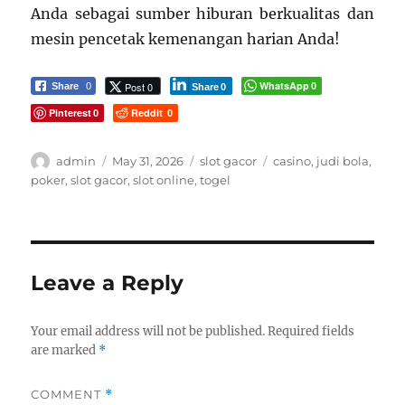
Anda sebagai sumber hiburan berkualitas dan
mesin pencetak kemenangan harian Anda!
WhatsApp
Post 0
Share
0
0
Share
0
Pinterest
Reddit
0
0
Author
Posted
Categories
Tags
admin
May 31, 2026
slot gacor
casino
,
judi bola
,
on
poker
,
slot gacor
,
slot online
,
togel
Leave a Reply
Your email address will not be published.
Required fields
are marked
*
COMMENT
*