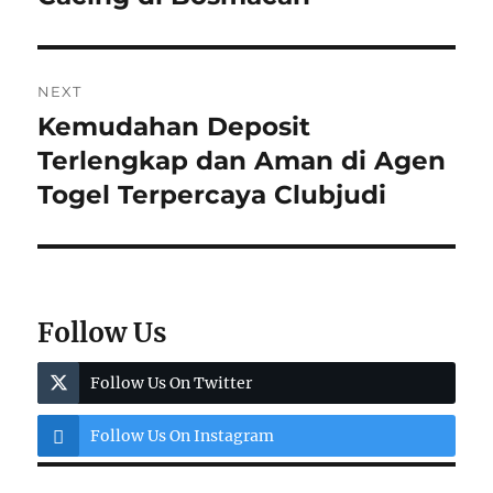
NEXT
Kemudahan Deposit
Next
post:
Terlengkap dan Aman di Agen
Togel Terpercaya Clubjudi
Follow Us
Follow Us On Twitter
Follow Us On Instagram