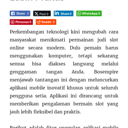
WhatsApp
Post 0
Share
0
0
Share
0
Pinterest
Reddit
0
0
Perkembangan teknologi kini mengubah cara
masyarakat menikmati permainan judi slot
online secara modern. Dulu pemain harus
menggunakan komputer, tetapi sekarang
semua bisa diakses langsung melalui
genggaman tangan Anda. Bosempire
menjawab tantangan ini dengan meluncurkan
aplikasi mobile inovatif khusus untuk seluruh
pengguna setia. Aplikasi ini dirancang untuk
memberikan pengalaman bermain slot yang
jauh lebih fleksibel dan praktis.
Berikut adalah fitur unggulan aplikasi mobile