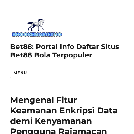
Bet88: Portal Info Daftar Situs
Bet88 Bola Terpopuler
MENU
Mengenal Fitur
Keamanan Enkripsi Data
demi Kenyamanan
Pengguna Rajamacan