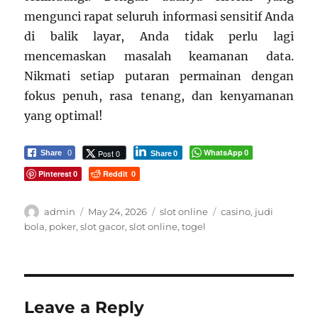
mengunci rapat seluruh informasi sensitif Anda
di balik layar, Anda tidak perlu lagi
mencemaskan masalah keamanan data.
Nikmati setiap putaran permainan dengan
fokus penuh, rasa tenang, dan kenyamanan
yang optimal!
WhatsApp
Post 0
Share
0
0
Share
0
Pinterest
Reddit
0
0
Author
Posted
Categories
Tags
admin
May 24, 2026
slot online
casino
,
judi
on
bola
,
poker
,
slot gacor
,
slot online
,
togel
Leave a Reply