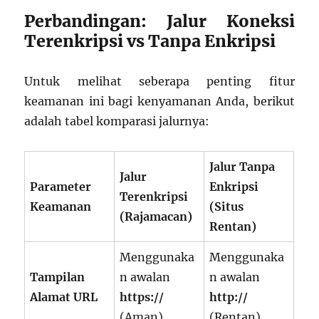
Perbandingan: Jalur Koneksi
Terenkripsi vs Tanpa Enkripsi
Untuk melihat seberapa penting fitur
keamanan ini bagi kenyamanan Anda, berikut
adalah tabel komparasi jalurnya:
Jalur Tanpa
Jalur
Parameter
Enkripsi
Terenkripsi
Keamanan
(Situs
(Rajamacan)
Rentan)
Menggunaka
Menggunaka
Tampilan
n awalan
n awalan
Alamat URL
https://
http://
(Aman)
(Rentan)