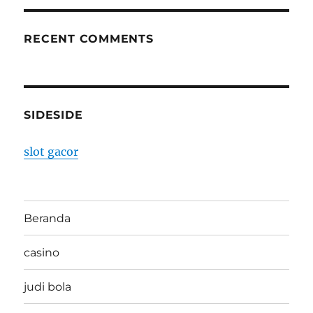
RECENT COMMENTS
SIDESIDE
slot gacor
Beranda
casino
judi bola