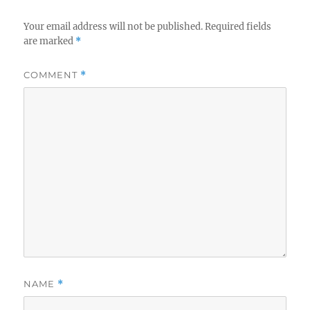
Your email address will not be published.
Required fields
are marked
*
COMMENT
*
NAME
*