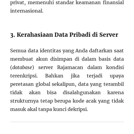
privat, memenuhi standar keamanan finansial
internasional.
3. Kerahasiaan Data Pribadi di Server
Semua data identitas yang Anda daftarkan saat
membuat akun disimpan di dalam basis data
(
database
) server Rajamacan dalam kondisi
terenkripsi. Bahkan jika terjadi upaya
peretasan global sekalipun, data yang terambil
tidak akan bisa disalahgunakan karena
strukturnya tetap berupa kode acak yang tidak
masuk akal tanpa kunci dekripsi.