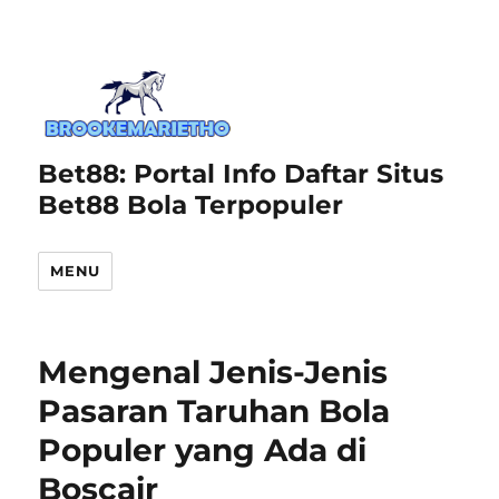
Bet88: Portal Info Daftar Situs
Bet88 Bola Terpopuler
MENU
Mengenal Jenis-Jenis
Pasaran Taruhan Bola
Populer yang Ada di
Boscair