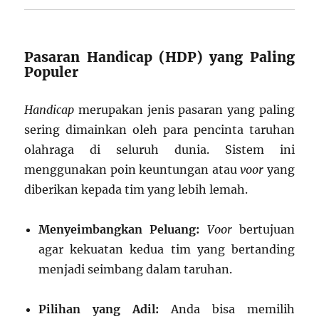
Pasaran Handicap (HDP) yang Paling
Populer
Handicap
merupakan jenis pasaran yang paling
sering dimainkan oleh para pencinta taruhan
olahraga di seluruh dunia. Sistem ini
menggunakan poin keuntungan atau
voor
yang
diberikan kepada tim yang lebih lemah.
Menyeimbangkan Peluang:
Voor
bertujuan
agar kekuatan kedua tim yang bertanding
menjadi seimbang dalam taruhan.
Pilihan yang Adil:
Anda bisa memilih