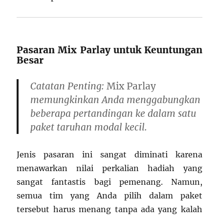
Pasaran Mix Parlay untuk Keuntungan
Besar
Catatan Penting:
Mix Parlay
memungkinkan Anda menggabungkan
beberapa pertandingan ke dalam satu
paket taruhan modal kecil.
Jenis pasaran ini sangat diminati karena
menawarkan nilai perkalian hadiah yang
sangat fantastis bagi pemenang. Namun,
semua tim yang Anda pilih dalam paket
tersebut harus menang tanpa ada yang kalah