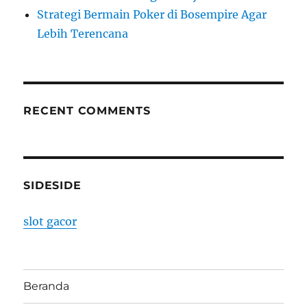
Strategi Bermain Poker di Bosempire Agar
Lebih Terencana
RECENT COMMENTS
SIDESIDE
slot gacor
Beranda