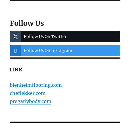
Follow Us
Follow Us On Twitter
Follow Us On Instagram
LINK
blenheimflooring.com
cheflekker.com
pregarlybody.com