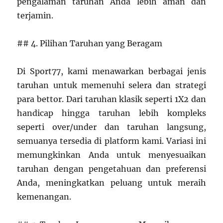
pengalaman taruhan Anda lebih aman dan
terjamin.
## 4. Pilihan Taruhan yang Beragam
Di Sport77, kami menawarkan berbagai jenis
taruhan untuk memenuhi selera dan strategi
para bettor. Dari taruhan klasik seperti 1X2 dan
handicap hingga taruhan lebih kompleks
seperti over/under dan taruhan langsung,
semuanya tersedia di platform kami. Variasi ini
memungkinkan Anda untuk menyesuaikan
taruhan dengan pengetahuan dan preferensi
Anda, meningkatkan peluang untuk meraih
kemenangan.