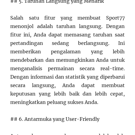
## 5. Taruhan Langsung yang Menarik
Salah satu fitur yang membuat Sport77
menonjol adalah taruhan langsung. Dengan
fitur ini, Anda dapat memasang taruhan saat
pertandingan sedang berlangsung. Ini
memberikan pengalaman yang lebih
mendebarkan dan memungkinkan Anda untuk
menganalisis permainan secara real-time.
Dengan informasi dan statistik yang diperbarui
secara langsung, Anda dapat membuat
keputusan yang lebih baik dan lebih cepat,
meningkatkan peluang sukses Anda.
## 6. Antarmuka yang User-Friendly