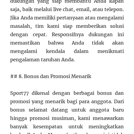
dukungan yang siap membantu Anda kapan
saja, baik melalui live chat, email, atau telepon.
Jika Anda memiliki pertanyaan atau mengalami
masalah, tim kami siap memberikan solusi
dengan cepat. Responsifnya dukungan ini
memastikan bahwa Anda tidak akan
mengalami kendala dalam menikmati
pengalaman taruhan Anda.
## 8. Bonus dan Promosi Menarik
Sport77 dikenal dengan berbagai bonus dan
promosi yang menarik bagi para anggota. Dari
bonus selamat datang untuk anggota baru
hingga promosi musiman, kami menawarkan
banyak kesempatan untuk meningkatkan