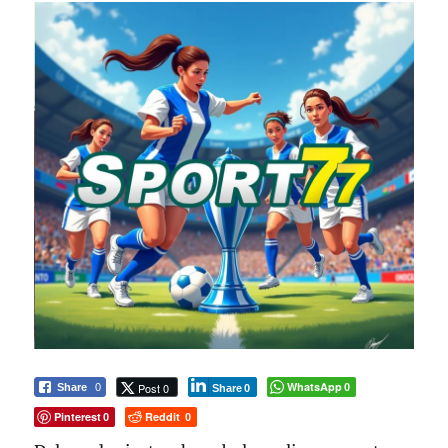
WhatsApp
Post 0
Share
0
0
Share
0
Pinterest
Reddit
0
0