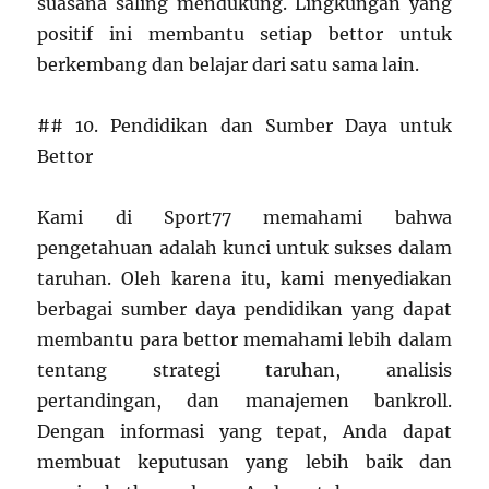
suasana saling mendukung. Lingkungan yang
positif ini membantu setiap bettor untuk
berkembang dan belajar dari satu sama lain.
## 10. Pendidikan dan Sumber Daya untuk
Bettor
Kami di Sport77 memahami bahwa
pengetahuan adalah kunci untuk sukses dalam
taruhan. Oleh karena itu, kami menyediakan
berbagai sumber daya pendidikan yang dapat
membantu para bettor memahami lebih dalam
tentang strategi taruhan, analisis
pertandingan, dan manajemen bankroll.
Dengan informasi yang tepat, Anda dapat
membuat keputusan yang lebih baik dan