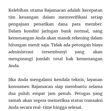
Kelebihan utama Rajamacan adalah kecepatan
tim keuangan dalam memverifikasi setiap
pengajuan penarikan dana para member.
Dalam kondisi jaringan bank normal, uang
kemenangan Anda akan masuk rekening dalam
hitungan menit saja. Tidak ada potongan biaya
administrasi tersembunyi yang akan
mengurangi jumlah total hak kemenangan
Anda.
Jika Anda mengalami kendala teknis, layanan
konsumen Rajamacan siap membantu selama
dua puluh empat jam penuh. Petugas yang
ramah akan segera memeriksa status transaksi
Anda secara real-time hingga selesai.