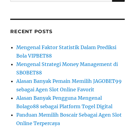
for:
RECENT POSTS
Mengenal Faktor Statistik Dalam Prediksi
Bola VIPBET88
Mengenal Strategi Money Management di
SBOBET88
Alasan Banyak Pemain Memilih JAGOBET99
sebagai Agen Slot Online Favorit
Alasan Banyak Pengguna Mengenal
Bolago88 sebagai Platform Togel Digital
Panduan Memilih Boscair Sebagai Agen Slot
Online Terpercaya