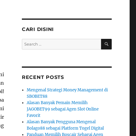
CARI DISINI
SEARCH
Search
for:
ni
RECENT POSTS
an
Mengenal Strategi Money Management di
ll
SBOBET88
pa
Alasan Banyak Pemain Memilih
mi
JAGOBET99 sebagai Agen Slot Online
Favorit
ir
Alasan Banyak Pengguna Mengenal
ng
Bolago88 sebagai Platform Togel Digital
Panduan Memilih Boscair Sebagai Agen