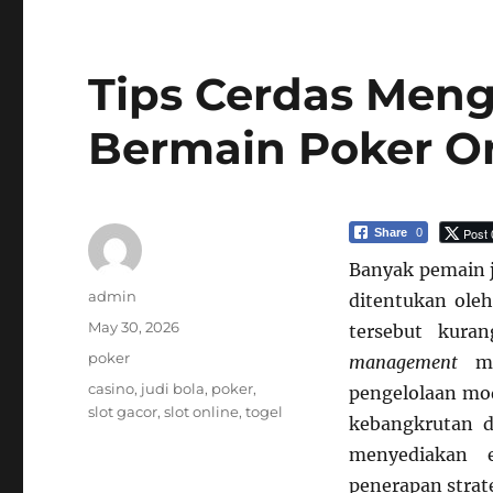
Tips Cerdas Meng
Bermain Poker On
Post 
Share
0
Banyak pemain 
Author
admin
ditentukan ole
Posted
May 30, 2026
tersebut kur
on
Categories
poker
management
mem
Tags
casino
,
judi bola
,
poker
,
pengelolaan mod
slot gacor
,
slot online
,
togel
kebangkrutan d
menyediakan 
penerapan strat